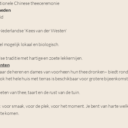
itionele Chinese theeceremonie
gheden
id
 Nederlandse 'Kees van der Westen'
el mogelijk lokaal en biologisch.
e traditie met hartige en zoete lekkernijen.
enten
aar de heren en dames van voorheen hun thee dronken– biedt rond
ok het hele huis met terras is beschikbaar voor grotere bijeenkoms
ieten van thee, taart en de rust van de tuin.
t: voor smaak, voor de plek, voor het moment. Je bent van harte w
f te komen.