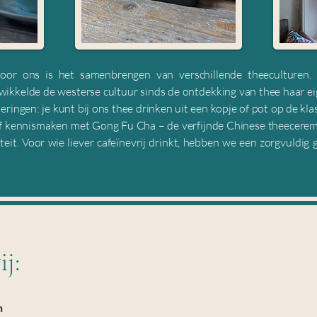
 voor ons is het samenbrengen van verschillende theeculturen.
wikkelde de westerse cultuur sinds de ontdekking van thee haar ei
ringen: je kunt bij ons thee drinken uit een kopje of pot op de kl
of kennismaken met Gong Fu Cha – de verfijnde Chinese theeceremoni
teit. Voor wie liever cafeïnevrij drinkt, hebben we een zorgvuldig
j:
n