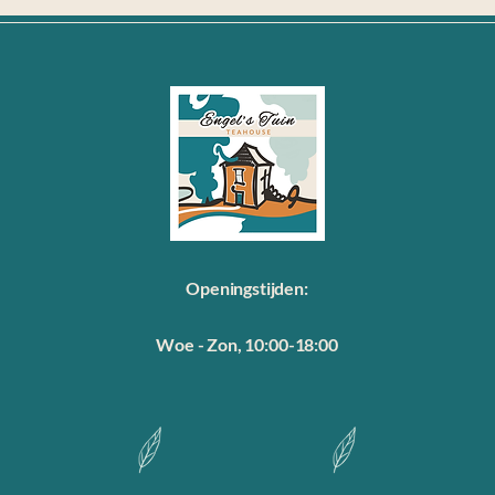
Openingstijden:
Woe - Zon, 10:00-18:00
Ootmarsum
+31 6 33 397 396
info@theehuisen
 7631 BK
l