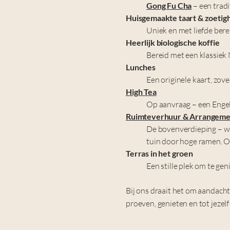
Gong Fu Cha
– een trad
Huisgemaakte taart & zoeti
Uniek en met liefde bere
Heerlijk biologische koffie
Bereid met een klassiek
Lunches
Een originele kaart, zove
High Tea
Op aanvraag – een Engels
Ruimteverhuur & Arrangem
De bovenverdieping – w
tuin door hoge ramen. O
Terras in het groen
Een stille plek om te gen
Bij ons draait het om aandach
proeven, genieten en tot jezel