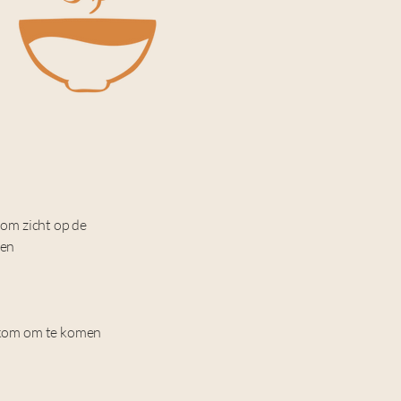
om zicht op de
ten
elkom om te komen